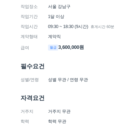
작업장소
서울 강남구
작업기간
1달 이상
작업시간
09:30 ~ 18:30 (9시간)
휴게시간
60
분
계약형태
계약직
3,600,000원
급여
월급
필수요건
성별/연령
성별 무관 / 연령 무관
자격요건
거주지
거주지 무관
학력
학력 무관