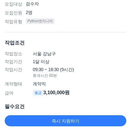
검수자
모집대상
2
명
모집인원
작업유형
Python엔지니어
작업조건
작업장소
서울 강남구
작업기간
1달 이상
작업시간
09:30 ~ 18:30 (9시간)
휴게시간
60
분
계약형태
계약직
3,100,000원
급여
월급
필수요건
성별/연령
성별 무관 / 연령 무관
즉시 지원하기
자격요건