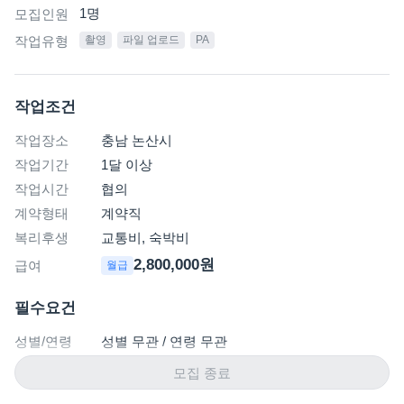
1
명
모집인원
작업유형
촬영
파일 업로드
PA
작업조건
작업장소
충남 논산시
작업기간
1달 이상
작업시간
협의
계약형태
계약직
복리후생
교통비, 숙박비
2,800,000원
급여
월급
필수요건
성별/연령
성별 무관 / 연령 무관
모집 종료
자격요건